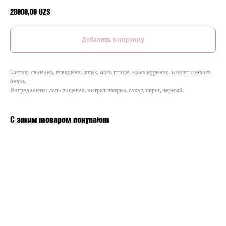
28000,00
UZS
Добавить в корзину
Состав: свинина, говядина, шпик, мясо птицы, кожа куриная, изолят соевого
белка.
Ингредиенты: соль пищевая, нитрит натрия, сахар, перец черный.
С этим товаром покупают