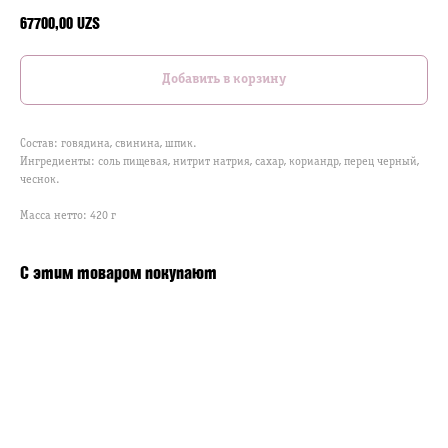
67700,00
UZS
Добавить в корзину
Состав: говядина, свинина, шпик.
Ингредиенты: соль пищевая, нитрит натрия, сахар, кориандр, перец черный,
чеснок.
Масса нетто: 420 г
С этим товаром покупают