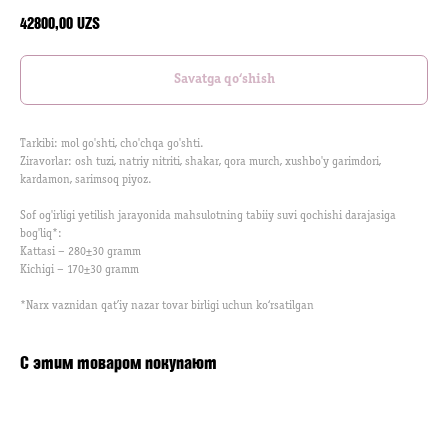
42800,00
UZS
Savatga qo‘shish
Tarkibi: mol go'shti, cho'chqa go'shti.
Ziravorlar: osh tuzi, natriy nitriti, shakar, qora murch, xushbo'y garimdori,
kardamon, sarimsoq piyoz.
Sof og'irligi yetilish jarayonida mahsulotning tabiiy suvi qochishi darajasiga
bog'liq*:
Kattasi –​ 280±30 gramm
Kichigi –​ 170±30 gramm
*Narx vaznidan qat’iy nazar tovar birligi uchun ko‘rsatilgan
С этим товаром покупают