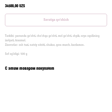
34500,00
UZS
Savatga qo‘shish
Tarkibi: parranda go'shti, cho'chqa go'shti, mol go'shti, shpik, soya oqsilining
izolyati, kraxmal.
Ziravorlar: osh tuzi, natriy nitriti, shakar, qora murch, kardamon.
Sof og'irligi: 500 g
С этим товаром покупают