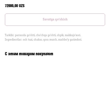
72000,00
UZS
Savatga qo‘shish
Tarkibi: parranda go’shti, cho’chqa go’shti, shpik, makkajo'xori.
Ingredientlar: osh tuzi, shakar, qora murch, xushbo’y garimdori.
С этим товаром покупают