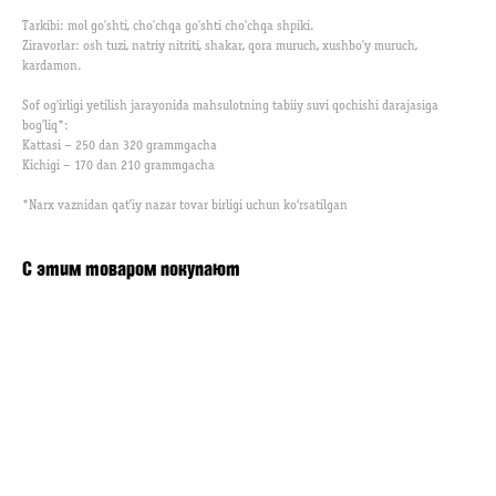
Tarkibi: mol go'shti, cho'chqa go'shti cho'chqa shpiki.
Ziravorlar: osh tuzi, natriy nitriti, shakar, qora muruch, xushbo'y muruch,
kardamon.
Sof og'irligi yetilish jarayonida mahsulotning tabiiy suvi qochishi darajasiga
bog'liq*:
Kattasi – 250 dan 320 grammgacha
Kichigi – 170 dan 210 grammgacha
*Narx vaznidan qat’iy nazar tovar birligi uchun ko‘rsatilgan
С этим товаром покупают